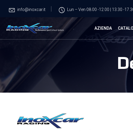
info@inoxcar.it
Lun – Ven 08.00 -12.00 | 13.30 -17.3
AZIENDA
CATAL
D