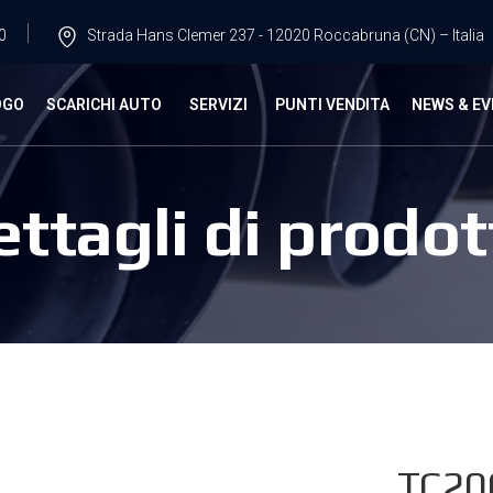
0
Strada Hans Clemer 237 - 12020 Roccabruna (CN) – Italia
OGO
SCARICHI AUTO
SERVIZI
PUNTI VENDITA
NEWS & EV
ettagli di prodot
TC20