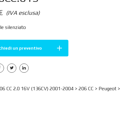
€
(IVA esclusa)
e silenziato
chiedi un preventivo
6 CC 2.0 16V (136CV) 2001-2004 >
206 CC
>
Peugeot
>