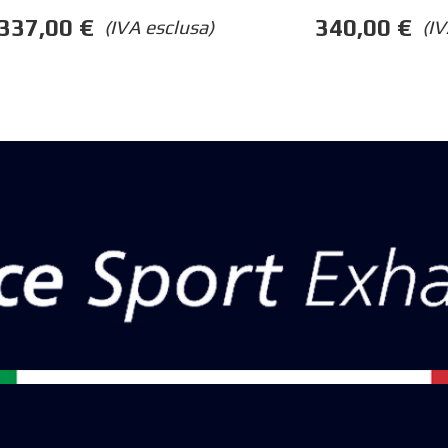
337,00
€
340,00
€
(IVA esclusa)
(IV