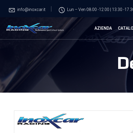
info@inoxcar.it
Lun – Ven 08.00 -12.00 | 13.30 -17.3
AZIENDA
CATAL
D