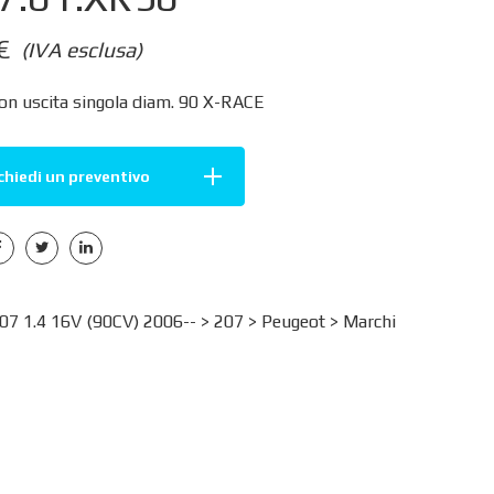
€
(IVA esclusa)
on uscita singola diam. 90 X-RACE
chiedi un preventivo
7 1.4 16V (90CV) 2006-- >
207
>
Peugeot
>
Marchi