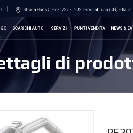
0
Strada Hans Clemer 237 - 12020 Roccabruna (CN) – Italia
OGO
SCARICHI AUTO
SERVIZI
PUNTI VENDITA
NEWS & EV
ettagli di prodot
PE20