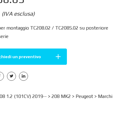
(IVA esclusa)
per montaggio TC208.02 / TC208S.02 su posteriore
serie
chiedi un preventivo
8 1.2 (101CV) 2019-- >
208 MK2
>
Peugeot
>
Marchi