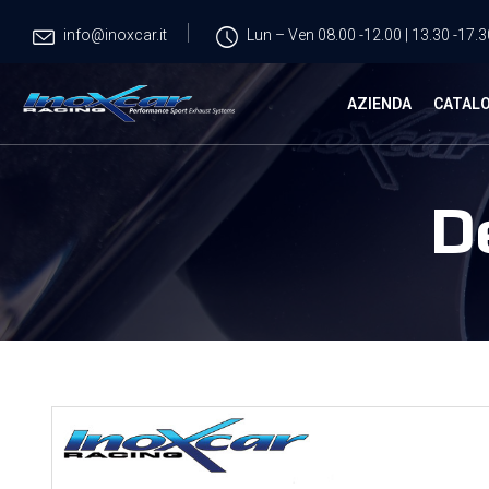
info@inoxcar.it
Lun – Ven 08.00 -12.00 | 13.30 -17.3
AZIENDA
CATAL
D