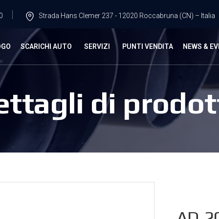
0
Strada Hans Clemer 237 - 12020 Roccabruna (CN) – Italia
OGO
SCARICHI AUTO
SERVIZI
PUNTI VENDITA
NEWS & EV
ettagli di prodot
AD.2