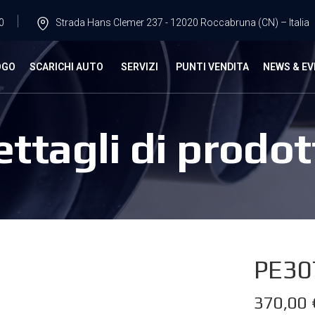
0
Strada Hans Clemer 237 - 12020 Roccabruna (CN) – Italia
OGO
SCARICHI AUTO
SERVIZI
PUNTI VENDITA
NEWS & EV
ettagli di prodot
PE30
370,00