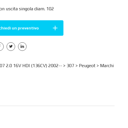
on uscita singola diam. 102
chiedi un preventivo
7 2.0 16V HDI (136CV) 2002-- >
307
>
Peugeot
>
Marchi