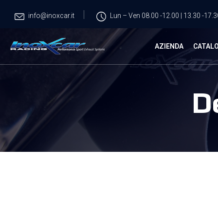
info@inoxcar.it
Lun – Ven 08.00 -12.00 | 13.30 -17.3
AZIENDA
CATAL
D