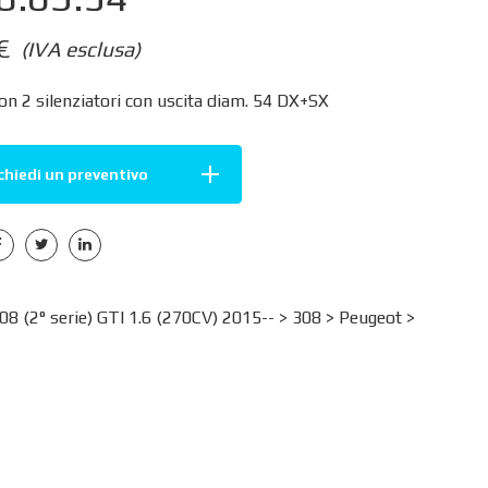
€
(IVA esclusa)
on 2 silenziatori con uscita diam. 54 DX+SX
chiedi un preventivo
 (2° serie) GTI 1.6 (270CV) 2015-- >
308
>
Peugeot
>