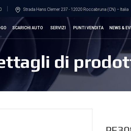
0
Strada Hans Clemer 237 - 12020 Roccabruna (CN) – Italia
OGO
SCARICHI AUTO
SERVIZI
PUNTI VENDITA
NEWS & EV
ettagli di prodot
PE30