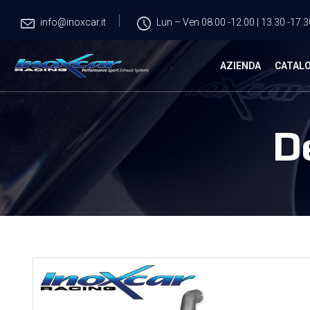
info@inoxcar.it
Lun – Ven 08.00 -12.00 | 13.30 -17.3
AZIENDA
CATAL
D