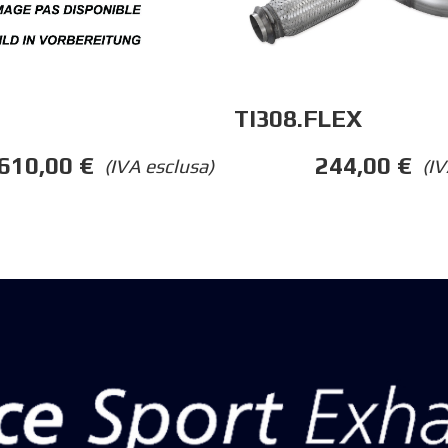
TI308.FLEX
610,00
€
244,00
€
(IVA esclusa)
(IV