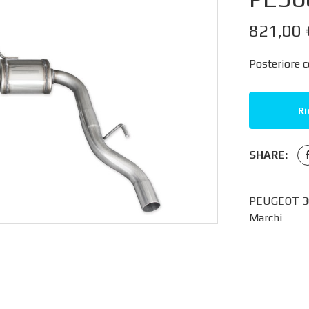
821,00
Posteriore c
Ri
SHARE:
PEUGEOT 308
Marchi