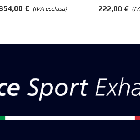
354,00
€
222,00
€
(IVA esclusa)
(IV