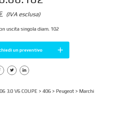
€
(IVA esclusa)
on uscita singola diam. 102
chiedi un preventivo
6 3.0 V6 COUPE >
406
>
Peugeot
>
Marchi