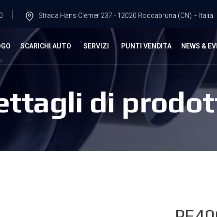
0
Strada Hans Clemer 237 - 12020 Roccabruna (CN) – Italia
OGO
SCARICHI AUTO
SERVIZI
PUNTI VENDITA
NEWS & EV
ettagli di prodot
PE40