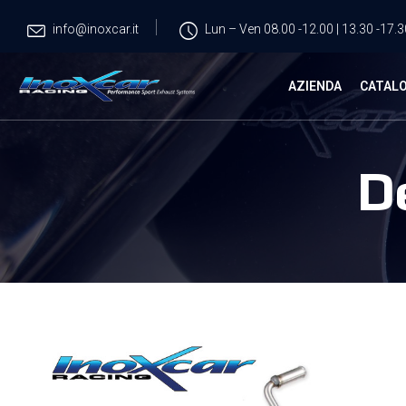
info@inoxcar.it
Lun – Ven 08.00 -12.00 | 13.30 -17.3
AZIENDA
CATAL
D