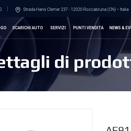
0
Strada Hans Clemer 237 - 12020 Roccabruna (CN) – Italia
OGO
SCARICHI AUTO
SERVIZI
PUNTI VENDITA
NEWS & EV
ettagli di prodot
AF91