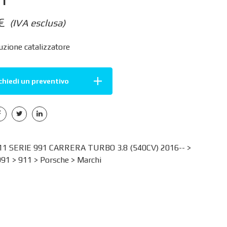
€
(IVA esclusa)
zione catalizzatore
chiedi un preventivo
1 SERIE 991 CARRERA TURBO 3.8 (540CV) 2016-- >
991
>
911
>
Porsche
>
Marchi