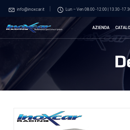
info@inoxcar.it
Lun – Ven 08.00 -12.00 | 13.30 -17.3
AZIENDA
CATAL
D