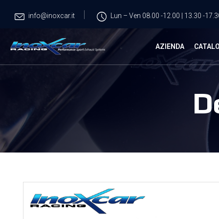
info@inoxcar.it
Lun – Ven 08.00 -12.00 | 13.30 -17.3
AZIENDA
CATAL
D