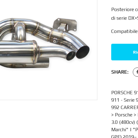
Posteriore c
di serie DX
Compatibile 
Ri
SHARE:
PORSCHE 911
911 - Serie 
992 CARRERA
>
Porsche
>
3.0 (480cv)
Marchi
" | "
GPF) 2019–