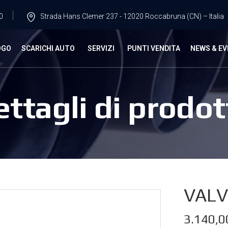
0
Strada Hans Clemer 237 - 12020 Roccabruna (CN) – Italia
OGO
SCARICHI AUTO
SERVIZI
PUNTI VENDITA
NEWS & EV
ettagli di prodot
VALV
3.140,