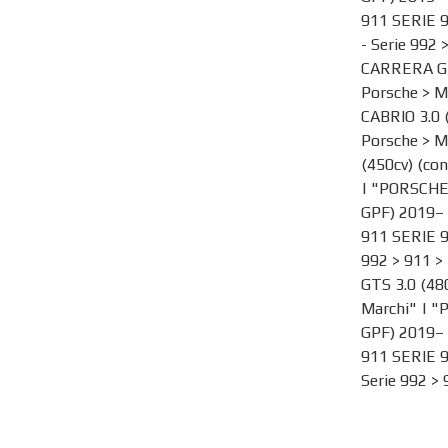
911 SERIE 9
- Serie 992
CARRERA GTS
Porsche
>
M
CABRIO 3.0 
Porsche
>
M
(450cv) (co
| "PORSCHE
GPF) 2019–
911 SERIE 9
992
>
911
>
GTS 3.0 (48
Marchi
" | "
GPF) 2019–
911 SERIE 9
Serie 992
>