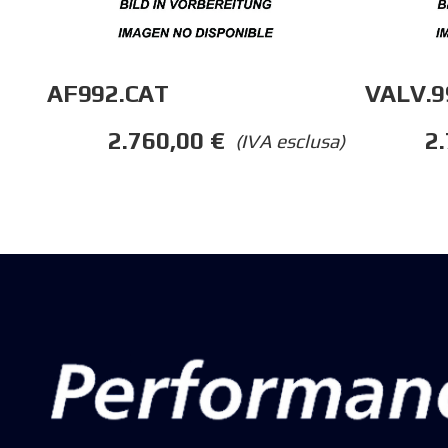
AF992.CAT
VALV.9
2.760,00
€
2
(IVA esclusa)