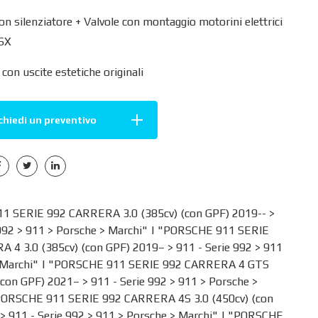
on silenziatore + Valvole con montaggio motorini elettrici
+SX
con uscite estetiche originali
chiedi un preventivo
 SERIE 992 CARRERA 3.0 (385cv) (con GPF) 2019-- >
992
>
911
>
Porsche
>
Marchi
" | "PORSCHE 911 SERIE
 4 3.0 (385cv) (con GPF) 2019– >
911 - Serie 992
>
911
Marchi
" | "PORSCHE 911 SERIE 992 CARRERA 4 GTS
 (con GPF) 2021– >
911 - Serie 992
>
911
>
Porsche
>
PORSCHE 911 SERIE 992 CARRERA 4S 3.0 (450cv) (con
 >
911 - Serie 992
>
911
>
Porsche
>
Marchi
" | "PORSCHE