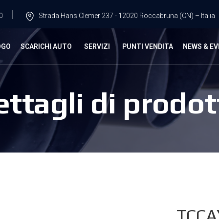
0
Strada Hans Clemer 237 - 12020 Roccabruna (CN) – Italia
OGO
SCARICHI AUTO
SERVIZI
PUNTI VENDITA
NEWS & EV
ettagli di prodot
TCCA