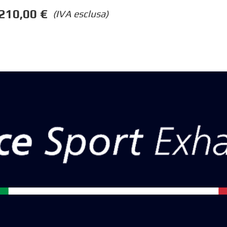
.210,00
€
(IVA esclusa)