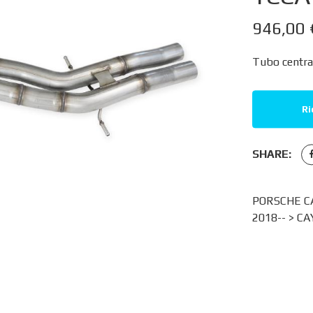
946,00
Tubo central
Ri
SHARE:
PORSCHE CAY
2018-- >
CA