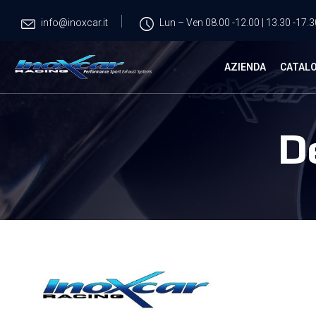
info@inoxcar.it
Lun – Ven 08.00 -12.00 | 13.30 -17.3
AZIENDA
CATAL
D