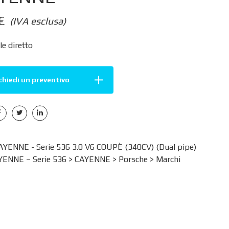
€
(IVA esclusa)
e diretto
chiedi un preventivo
ENNE - Serie 536 3.0 V6 COUPÈ (340CV) (Dual pipe)
YENNE – Serie 536
>
CAYENNE
>
Porsche
>
Marchi