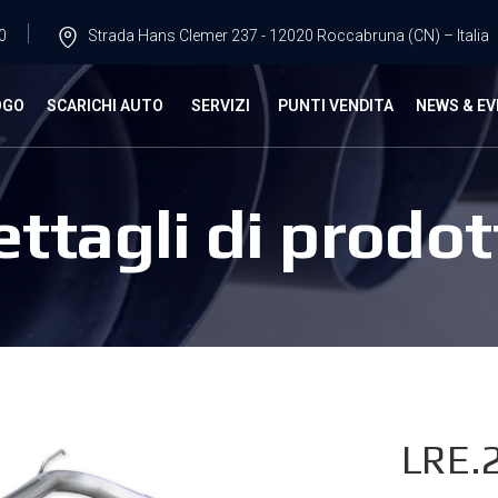
0
Strada Hans Clemer 237 - 12020 Roccabruna (CN) – Italia
OGO
SCARICHI AUTO
SERVIZI
PUNTI VENDITA
NEWS & EV
ettagli di prodot
LRE.