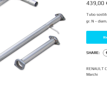
439,00
Tubo sostitu
gr. N – diam
Ri
SHARE:
RENAULT CL
Marchi