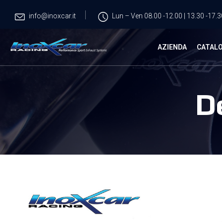
info@inoxcar.it
Lun – Ven 08.00 -12.00 | 13.30 -17.3
AZIENDA
CATAL
D