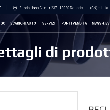
0
Strada Hans Clemer 237 - 12020 Roccabruna (CN) – Italia
OGO
SCARICHI AUTO
SERVIZI
PUNTI VENDITA
NEWS & EV
ettagli di prodot
RECL