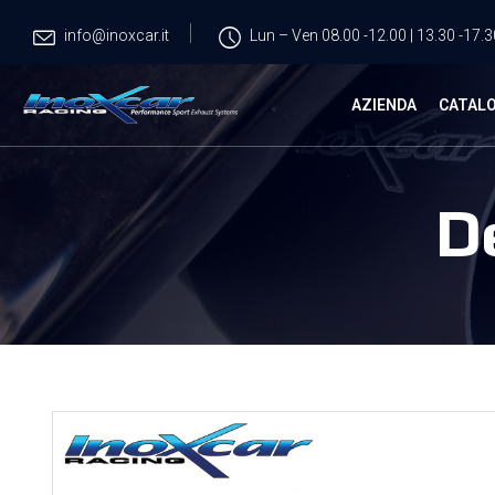
info@inoxcar.it
Lun – Ven 08.00 -12.00 | 13.30 -17.3
AZIENDA
CATAL
D