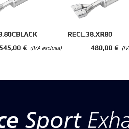
RECL.38.XR80
8.80CBLACK
480,00
€
545,00
€
(IV
(IVA esclusa)