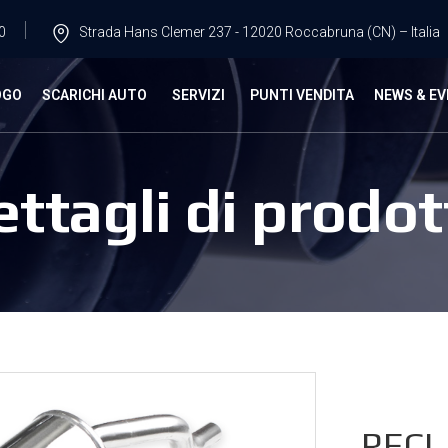
0
Strada Hans Clemer 237 - 12020 Roccabruna (CN) – Italia
OGO
SCARICHI AUTO
SERVIZI
PUNTI VENDITA
NEWS & EV
ettagli di prodot
RECL