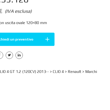
€
(IVA esclusa)
con uscita ovale 120×80 mm
chiedi un preventivo
IO 4 GT 1.2 (120CV) 2013-- >
CLIO 4
>
Renault
>
Marchi