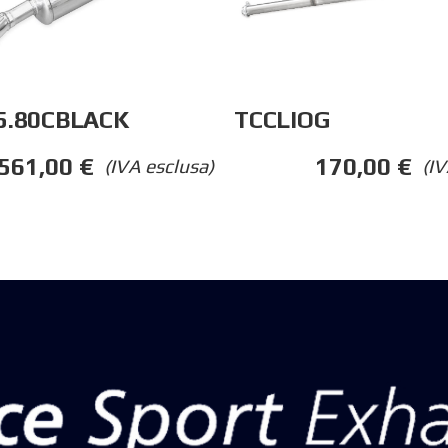
TCCLIOG
5.80CBLACK
170,00
€
561,00
€
(IV
(IVA esclusa)