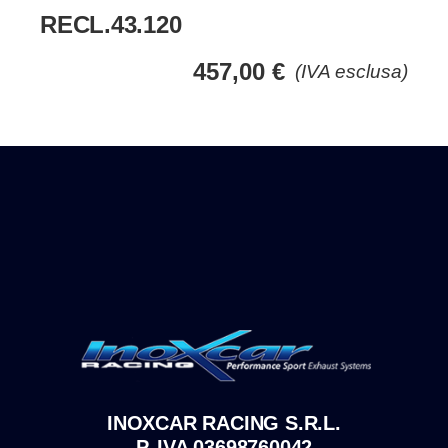
RECL.43.120
457,00
€
(IVA esclusa)
INOXCAR RACING S.R.L.
P. IVA 03698760042