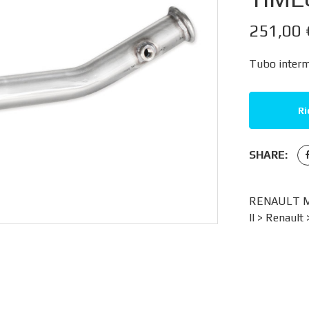
251,00
Tubo interm
Ri
SHARE:
RENAULT ME
II
>
Renault