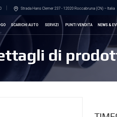
0
Strada Hans Clemer 237 - 12020 Roccabruna (CN) – Italia
OGO
SCARICHI AUTO
SERVIZI
PUNTI VENDITA
NEWS & EV
ettagli di prodot
TIME