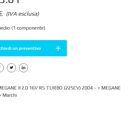
€
(IVA esclusa)
edio (1 componente)
chiedi un preventivo
GANE II 2.0 16V RS TURBO (225CV) 2004-- >
MEGANE
>
Marchi