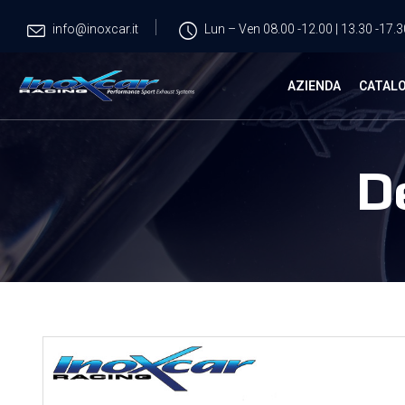
info@inoxcar.it
Lun – Ven 08.00 -12.00 | 13.30 -17.3
AZIENDA
CATAL
D