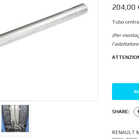
204,00
Tubo central
(Per montag
l’adattato
ATTENZIONE
Ri
SHARE:
RENAULT ME