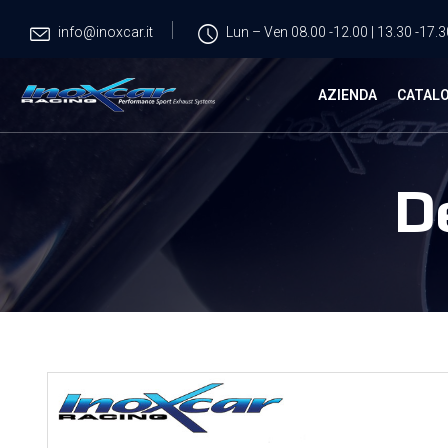
info@inoxcar.it
Lun – Ven 08.00 -12.00 | 13.30 -17.3
AZIENDA
CATAL
D