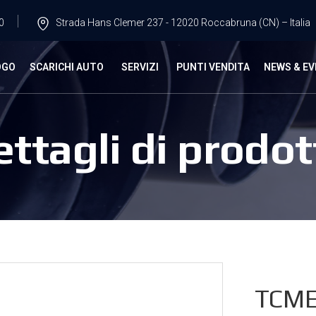
0
Strada Hans Clemer 237 - 12020 Roccabruna (CN) – Italia
OGO
SCARICHI AUTO
SERVIZI
PUNTI VENDITA
NEWS & EV
ettagli di prodot
TCME