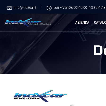
info@inoxcar.it
Lun – Ven 08.00 -12.00 | 13.30 -17.3
AZIENDA
CATAL
D