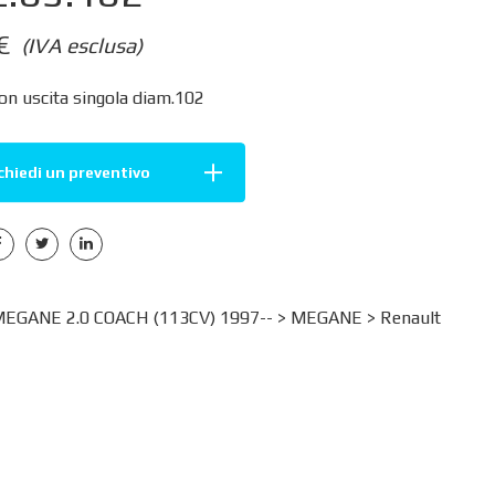
€
(IVA esclusa)
on uscita singola diam.102
chiedi un preventivo
GANE 2.0 COACH (113CV) 1997-- >
MEGANE
>
Renault