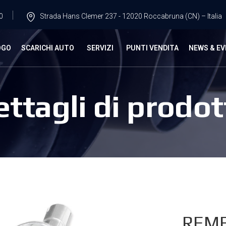
0
Strada Hans Clemer 237 - 12020 Roccabruna (CN) – Italia
OGO
SCARICHI AUTO
SERVIZI
PUNTI VENDITA
NEWS & EV
ettagli di prodot
REME