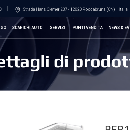
0
Strada Hans Clemer 237 - 12020 Roccabruna (CN) – Italia
OGO
SCARICHI AUTO
SERVIZI
PUNTI VENDITA
NEWS & EV
ettagli di prodot
RER1