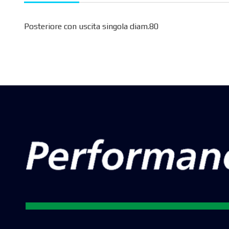
Posteriore con uscita singola diam.80