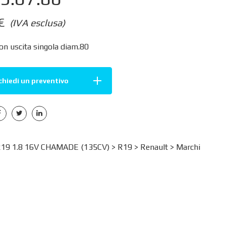
€
(IVA esclusa)
on uscita singola diam.80
chiedi un preventivo
9 1.8 16V CHAMADE (135CV) >
R19
>
Renault
>
Marchi