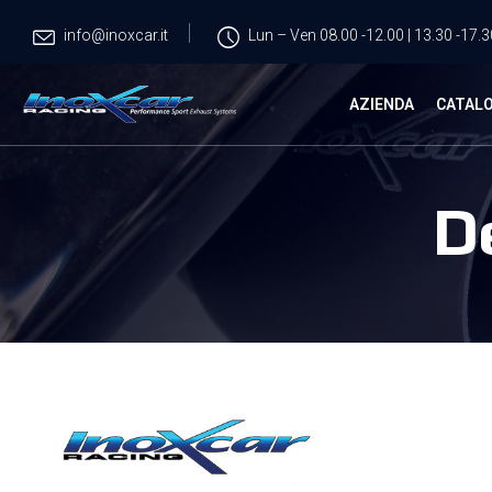
info@inoxcar.it
Lun – Ven 08.00 -12.00 | 13.30 -17.3
AZIENDA
CATAL
D