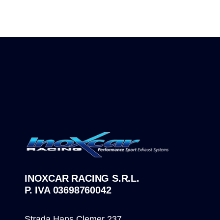
INOXCAR RACING S.R.L.
P. IVA 03698760042
Strada Hans Clemer 237