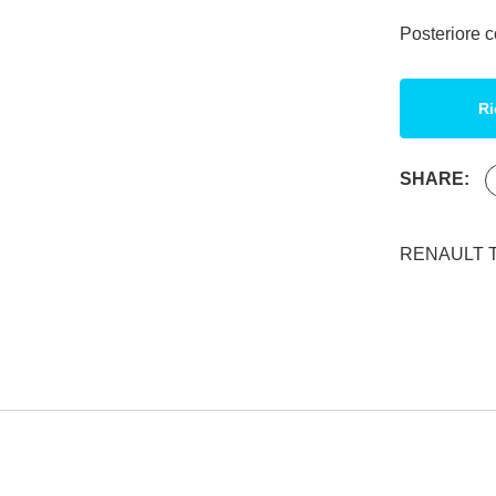
Posteriore c
Ri
SHARE:
RENAULT T