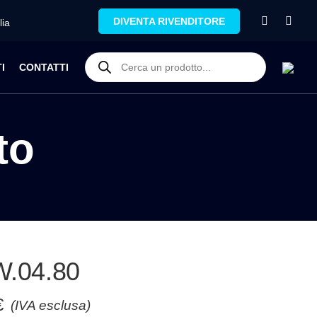
DIVENTA RIVENDITORE
lia
I
CONTATTI
to
.04.80
€
(IVA esclusa)