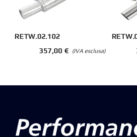
RETW.02.102
RETW.
357,00
€
(IVA esclusa)