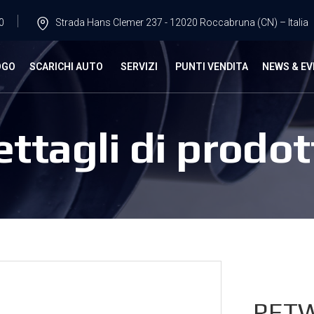
0
Strada Hans Clemer 237 - 12020 Roccabruna (CN) – Italia
OGO
SCARICHI AUTO
SERVIZI
PUNTI VENDITA
NEWS & EV
ettagli di prodot
RETW