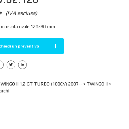
€
(IVA esclusa)
con uscita ovale 120×80 mm
chiedi un preventivo
INGO II 1.2 GT TURBO (100CV) 2007-- >
TWINGO II
>
rchi