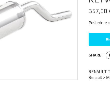
357,00
Posteriore 
Ri
SHARE:
RENAULT TW
Renault
>
Ma