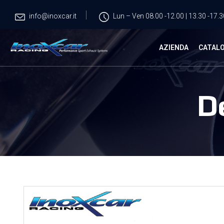
info@inoxcar.it
Lun – Ven 08.00 -12.00 | 13.30 -17.3
AZIENDA
CATAL
D