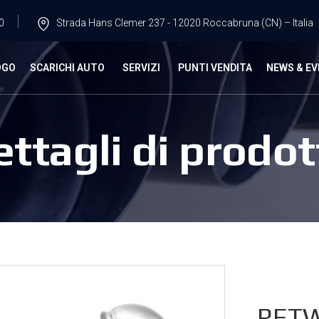
0
Strada Hans Clemer 237 - 12020 Roccabruna (CN) – Italia
OGO
SCARICHI AUTO
SERVIZI
PUNTI VENDITA
NEWS & EV
ettagli di prodot
RETW