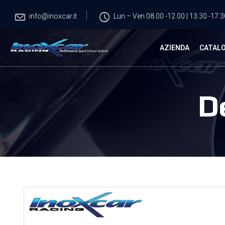
info@inoxcar.it
Lun – Ven 08.00 -12.00 | 13.30 -17.3
AZIENDA
CATAL
D