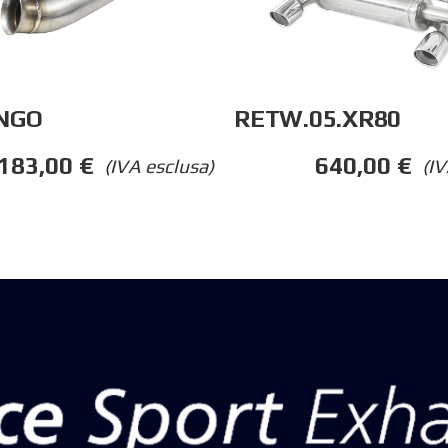
RETW.05.XR80
NGO
640,00
€
183,00
€
(IV
(IVA esclusa)