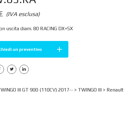
€
(IVA esclusa)
con uscita diam. 80 RACING DX+SX
chiedi un preventivo
INGO III GT 900 (110CV) 2017-- >
TWINGO III
>
Renault