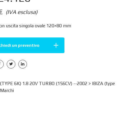
€
(IVA esclusa)
con uscita singola ovale 120×80 mm
chiedi un preventivo
(TYPE 6K) 1.8 20V TURBO (156CV) --2002 >
IBIZA (type
Marchi