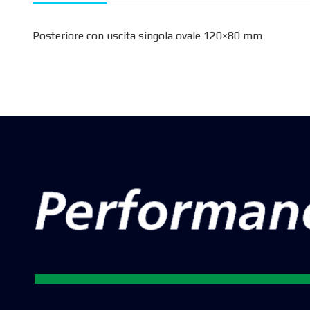
Posteriore con uscita singola ovale 120×80 mm