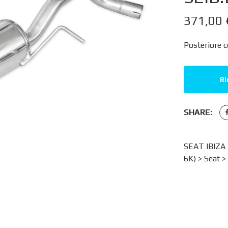
371,00
Posteriore 
Ri
SHARE:
SEAT IBIZA 
6K)
>
Seat
>