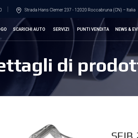
0
Strada Hans Clemer 237 - 12020 Roccabruna (CN) – Italia
OGO
SCARICHI AUTO
SERVIZI
PUNTI VENDITA
NEWS & EV
ettagli di prodot
SEIB