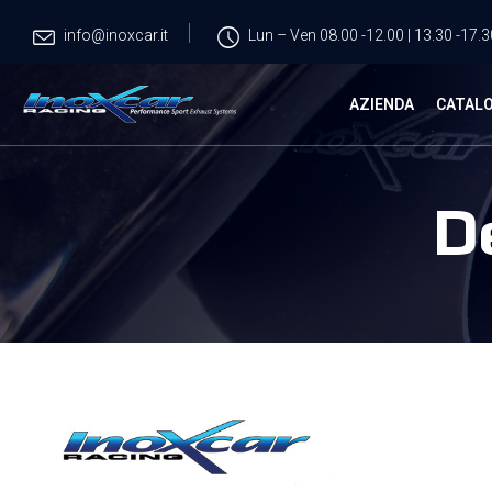
info@inoxcar.it
Lun – Ven 08.00 -12.00 | 13.30 -17.3
AZIENDA
CATAL
D