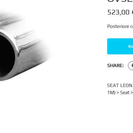
523,00
Posteriore c
Ri
SHARE:
SEAT LEON 
1M)
>
Seat