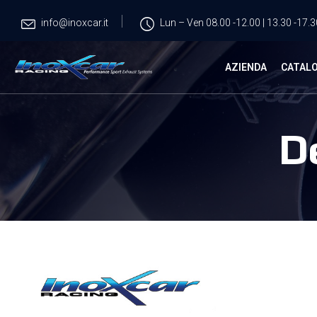
info@inoxcar.it
Lun – Ven 08.00 -12.00 | 13.30 -17.3
AZIENDA
CATAL
D