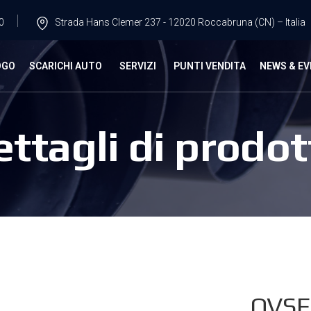
0
Strada Hans Clemer 237 - 12020 Roccabruna (CN) – Italia
OGO
SCARICHI AUTO
SERVIZI
PUNTI VENDITA
NEWS & EV
ettagli di prodot
OVSE