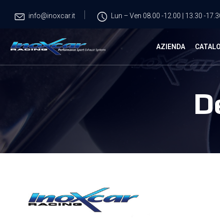
info@inoxcar.it
Lun – Ven 08.00 -12.00 | 13.30 -17.3
AZIENDA
CATAL
D