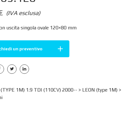
€
(IVA esclusa)
con uscita singola ovale 120×80 mm
chiedi un preventivo
(TYPE 1M) 1.9 TDI (110CV) 2000-- >
LEON (type 1M)
>
i