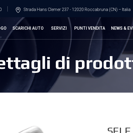
0
Strada Hans Clemer 237 - 12020 Roccabruna (CN) – Italia
OGO
SCARICHI AUTO
SERVIZI
PUNTI VENDITA
NEWS & EV
ettagli di prodot
SELE