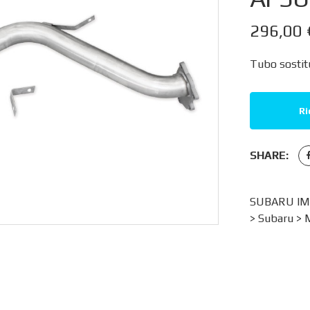
296,00
Tubo sostit
Ri
SHARE:
SUBARU IMP
>
Subaru
>
M