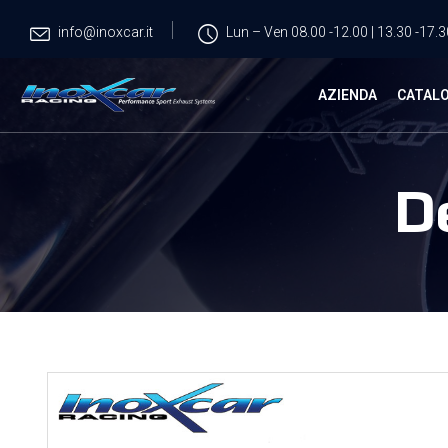
info@inoxcar.it
Lun – Ven 08.00 -12.00 | 13.30 -17.3
AZIENDA
CATAL
D