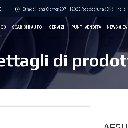
0
Strada Hans Clemer 237 - 12020 Roccabruna (CN) – Italia
OGO
SCARICHI AUTO
SERVIZI
PUNTI VENDITA
NEWS & EV
ettagli di prodot
AFSU