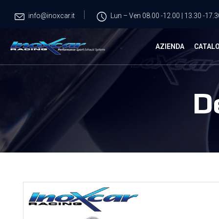
info@inoxcar.it
Lun – Ven 08.00 -12.00 | 13.30 -17.3
AZIENDA
CATAL
D