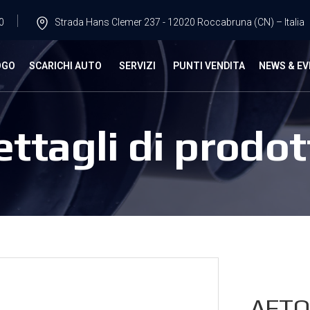
0
Strada Hans Clemer 237 - 12020 Roccabruna (CN) – Italia
OGO
SCARICHI AUTO
SERVIZI
PUNTI VENDITA
NEWS & EV
ettagli di prodot
AFTO