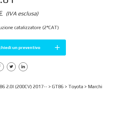
€
(IVA esclusa)
uzione catalizzatore (2°CAT)
chiedi un preventivo
 2.0I (200CV) 2017-- >
GT86
>
Toyota
>
Marchi