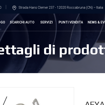
0
Strada Hans Clemer 237 - 12020 Roccabruna (CN) – Italia
OGO
SCARICHI AUTO
SERVIZI
PUNTI VENDITA
NEWS & EV
ettagli di prodot
AFYA