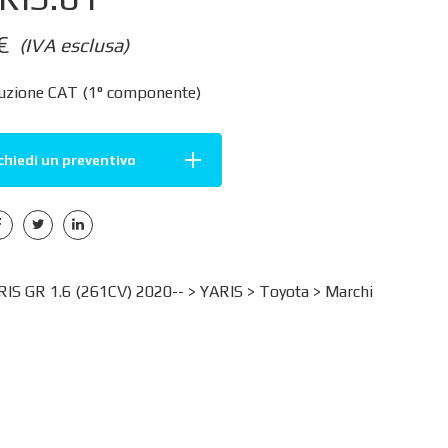
€
(IVA esclusa)
uzione CAT (1° componente)
chiedi un preventivo
IS GR 1.6 (261CV) 2020-- >
YARIS
>
Toyota
>
Marchi