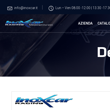
info@inoxcar.it
Lun – Ven 08.00 -12.00 | 13.30 -17.3
AZIENDA
CATAL
D