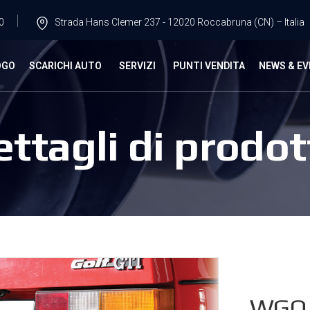
0
Strada Hans Clemer 237 - 12020 Roccabruna (CN) – Italia
OGO
SCARICHI AUTO
SERVIZI
PUNTI VENDITA
NEWS & EV
ettagli di prodot
WGO.