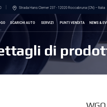
0
Strada Hans Clemer 237 - 12020 Roccabruna (CN) – Italia
OGO
SCARICHI AUTO
SERVIZI
PUNTI VENDITA
NEWS & EV
ettagli di prodot
WGO.