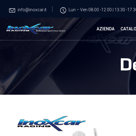
info@inoxcar.it
Lun – Ven 08.00 -12.00 | 13.30 -17.3
AZIENDA
CATAL
D