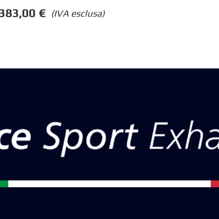
383,00
€
(IVA esclusa)