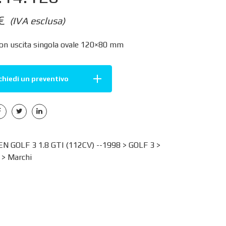
€
(IVA esclusa)
con uscita singola ovale 120×80 mm
chiedi un preventivo
 GOLF 3 1.8 GTI (112CV) --1998 >
GOLF 3
>
>
Marchi