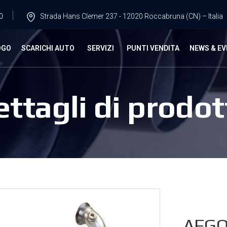
0
Strada Hans Clemer 237 - 12020 Roccabruna (CN) – Italia
OGO
SCARICHI AUTO
SERVIZI
PUNTI VENDITA
NEWS & EV
ettagli di prodot
AFGO