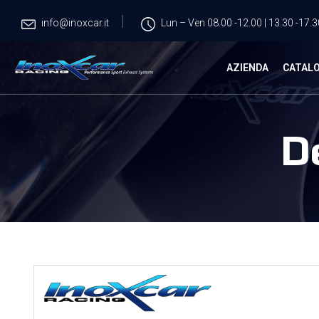
info@inoxcar.it
Lun – Ven 08.00 -12.00 | 13.30 -17.3
AZIENDA
CATAL
D