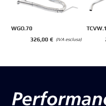
TCVW.
WGO.70
326,00
€
(IVA esclusa)