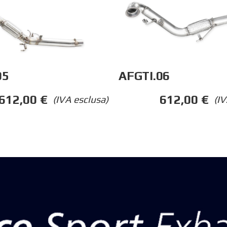
05
AFGTI.06
612,00
€
612,00
€
(IVA esclusa)
(IV