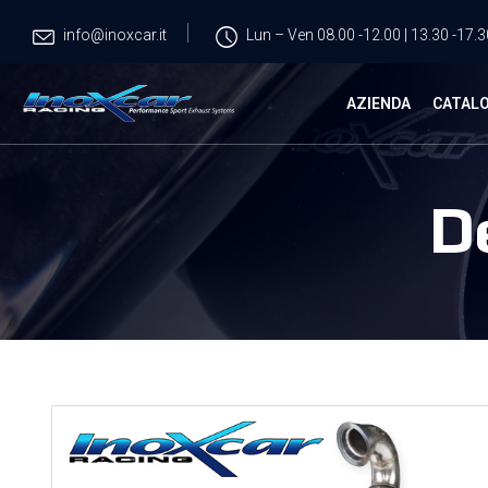
info@inoxcar.it
Lun – Ven 08.00 -12.00 | 13.30 -17.3
AZIENDA
CATAL
D