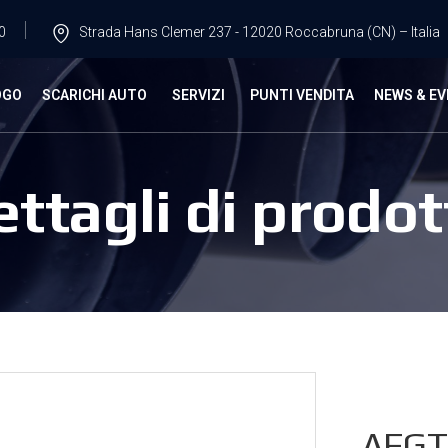
0
Strada Hans Clemer 237 - 12020 Roccabruna (CN) – Italia
OGO
SCARICHI AUTO
SERVIZI
PUNTI VENDITA
NEWS & EV
ettagli di prodot
AFGT