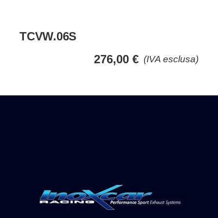
TCVW.06S
276,00
€
(IVA esclusa)