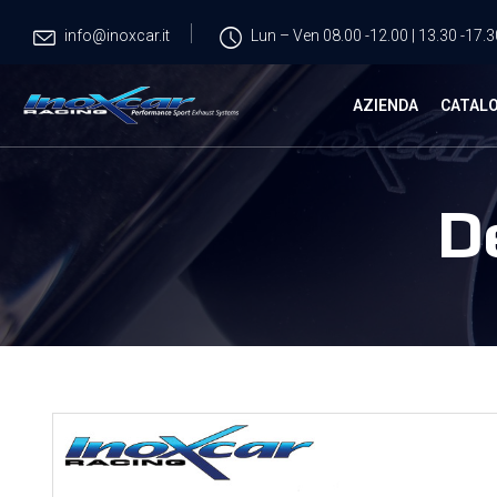
info@inoxcar.it
Lun – Ven 08.00 -12.00 | 13.30 -17.3
AZIENDA
CATAL
D