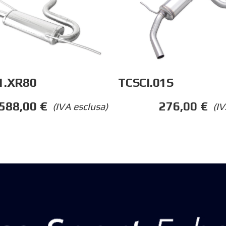
1.XR80
TCSCI.01S
588,00
€
276,00
€
(IVA esclusa)
(IV