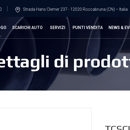
0
Strada Hans Clemer 237 - 12020 Roccabruna (CN) – Italia
OGO
SCARICHI AUTO
SERVIZI
PUNTI VENDITA
NEWS & EV
ettagli di prodot
TCSCI