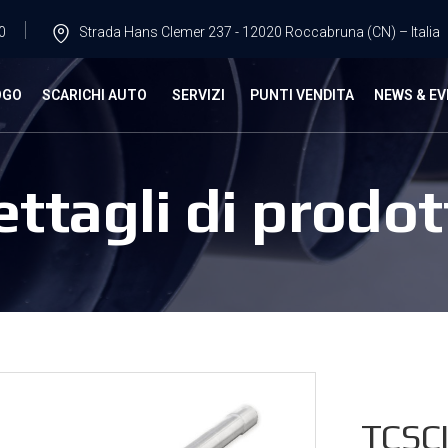
0
Strada Hans Clemer 237 - 12020 Roccabruna (CN) – Italia
OGO
SCARICHI AUTO
SERVIZI
PUNTI VENDITA
NEWS & EV
ettagli di prodot
TCSCI