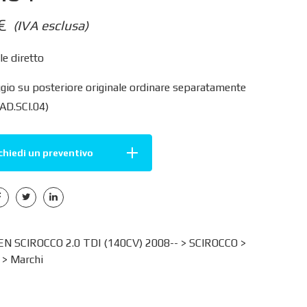
€
(IVA esclusa)
e diretto
gio su posteriore originale ordinare separatamente
 AD.SCI.04)
chiedi un preventivo
 SCIROCCO 2.0 TDI (140CV) 2008-- >
SCIROCCO
>
>
Marchi