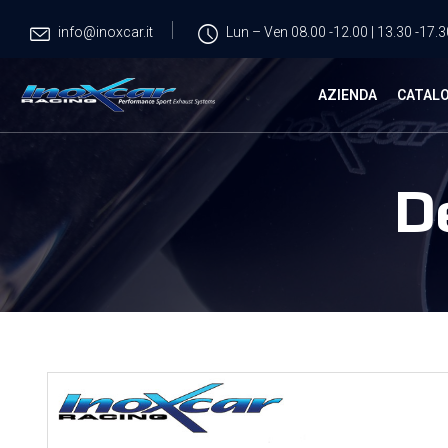
info@inoxcar.it
Lun – Ven 08.00 -12.00 | 13.30 -17.3
AZIENDA
CATAL
D