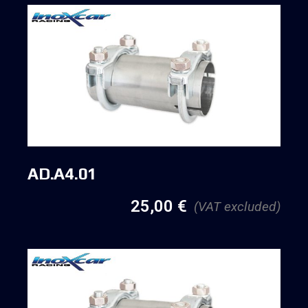
AD.A4.01
25,00
€
(VAT excluded)