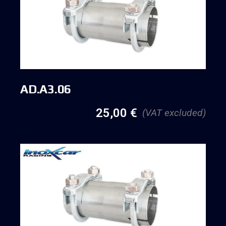
AD.A3.06
25,00
€
(VAT excluded)