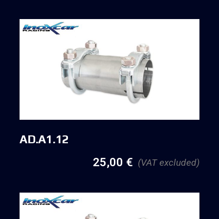
AD.A1.12
25,00
€
(VAT excluded)