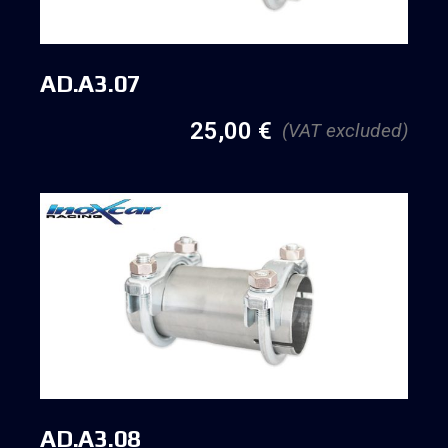
AD.A3.07
25,00
€
(VAT excluded)
AD.A3.08