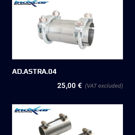
AD.ASTRA.04
25,00
€
(VAT excluded)