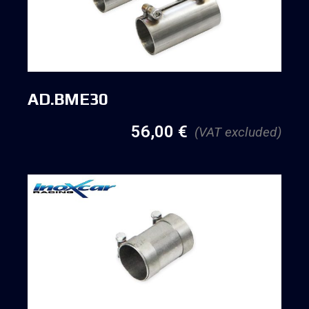
AD.BME30
56,00
€
(VAT excluded)