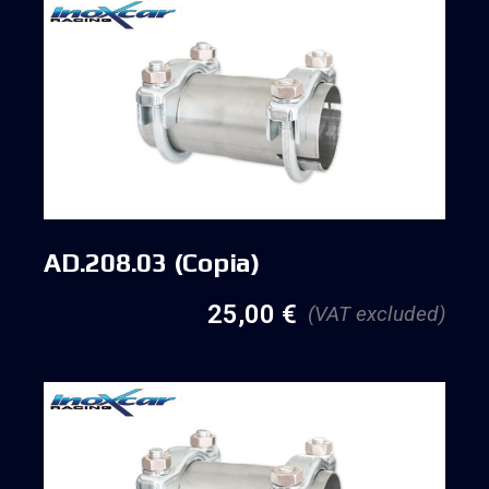
AD.208.03 (Copia)
25,00
€
(VAT excluded)