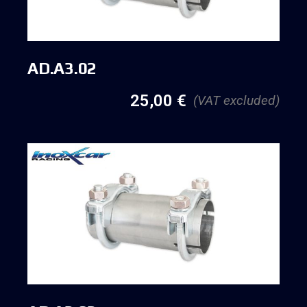
AD.A3.02
25,00
€
(VAT excluded)