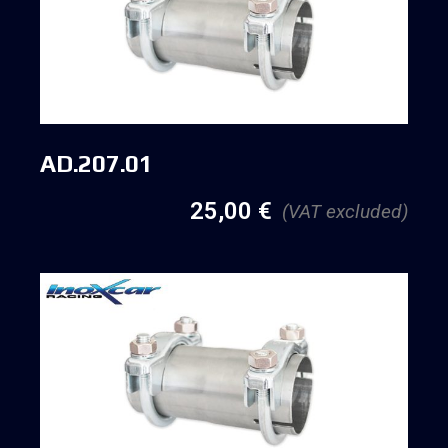
AD.207.01
25,00
€
(VAT excluded)