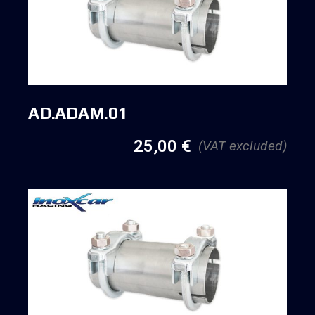
AD.ADAM.01
25,00
€
(VAT excluded)