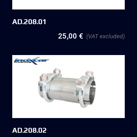
AD.208.01
25,00
€
(VAT excluded)
AD.208.02