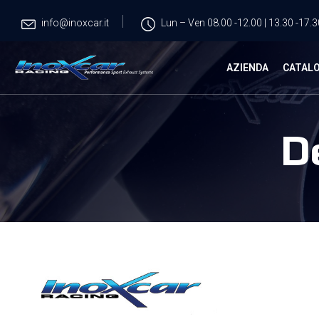
info@inoxcar.it
Lun – Ven 08.00 -12.00 | 13.30 -17.3
AZIENDA
CATAL
D