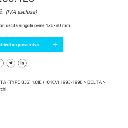
€
(IVA esclusa)
con uscita singola ovale 120×80 mm
chiedi un preventivo
TA (TYPE 836) 1.8IE (101CV) 1993-1996 >
DELTA
>
chi