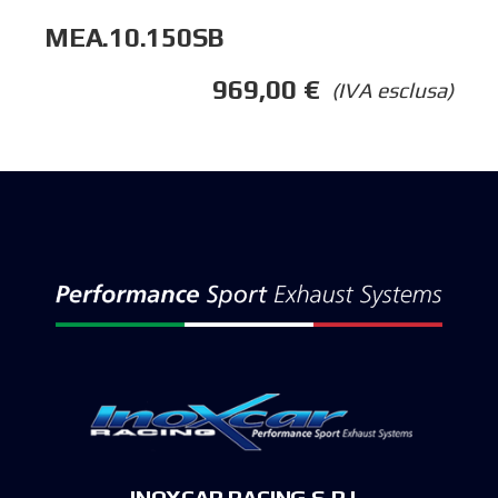
MEA.10.150SB
969,00
€
(IVA esclusa)
INOXCAR RACING S.R.L.