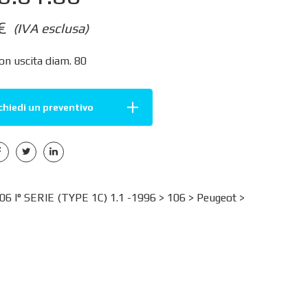
€
(IVA esclusa)
on uscita diam. 80
chiedi un preventivo
 I° SERIE (TYPE 1C) 1.1 -1996 >
106
>
Peugeot
>