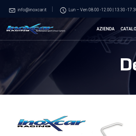
info@inoxcar.it
Lun – Ven 08.00 -12.00 | 13.30 -17.3
AZIENDA
CATAL
D