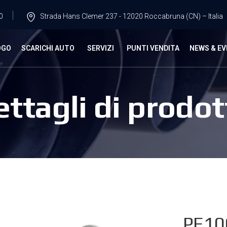
0
Strada Hans Clemer 237 - 12020 Roccabruna (CN) – Italia
OGO
SCARICHI AUTO
SERVIZI
PUNTI VENDITA
NEWS & EV
ettagli di prodot
PE10