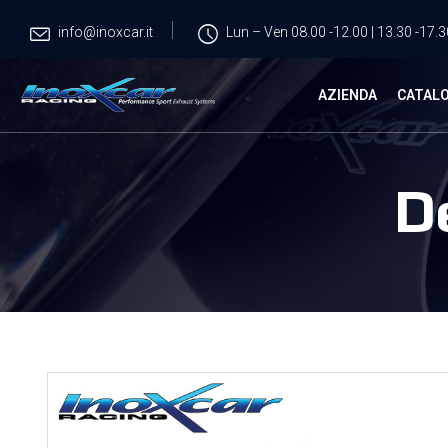
info@inoxcar.it
Lun – Ven 08.00 -12.00 | 13.30 -17.3
AZIENDA
CATAL
D