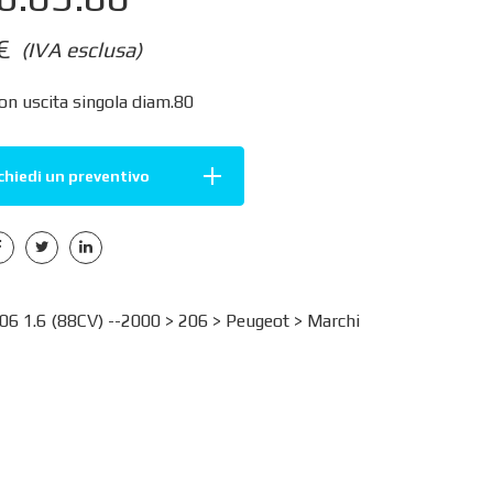
€
(IVA esclusa)
on uscita singola diam.80
chiedi un preventivo
6 1.6 (88CV) --2000 >
206
>
Peugeot
>
Marchi