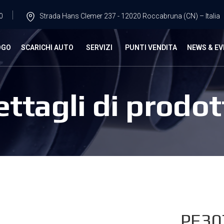
0
Strada Hans Clemer 237 - 12020 Roccabruna (CN) – Italia
OGO
SCARICHI AUTO
SERVIZI
PUNTI VENDITA
NEWS & EV
ettagli di prodot
PE30