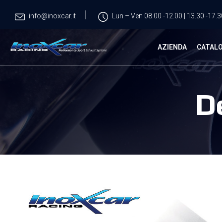
info@inoxcar.it
Lun – Ven 08.00 -12.00 | 13.30 -17.3
AZIENDA
CATAL
D