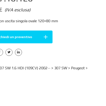
€
(IVA esclusa)
con uscita singola ovale 120×80 mm
chiedi un preventivo
7 SW 1.6 HDI (109CV) 2002-- >
307 SW
>
Peugeot
>