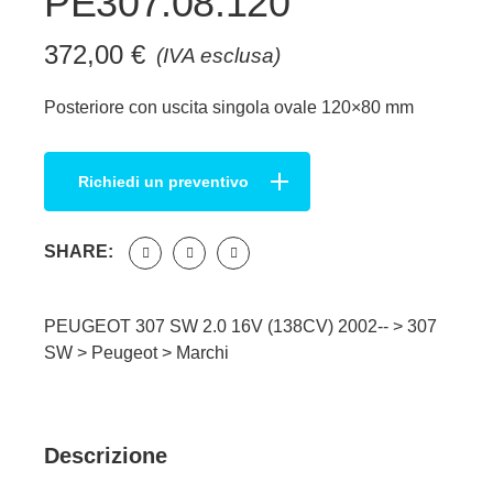
PE307.08.120
372,00
€
(IVA esclusa)
Posteriore con uscita singola ovale 120×80 mm
Richiedi un preventivo
SHARE:
PEUGEOT 307 SW 2.0 16V (138CV) 2002-- >
307
SW
>
Peugeot
>
Marchi
Descrizione