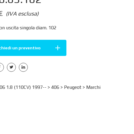
€
(IVA esclusa)
on uscita singola diam. 102
chiedi un preventivo
6 1.8 (110CV) 1997-- >
406
>
Peugeot
>
Marchi