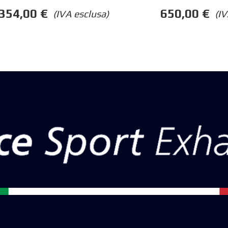
354,00
€
650,00
€
(IVA esclusa)
(IV