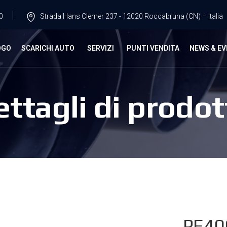
0
Strada Hans Clemer 237 - 12020 Roccabruna (CN) – Italia
OGO
SCARICHI AUTO
SERVIZI
PUNTI VENDITA
NEWS & EV
ettagli di prodot
PE40