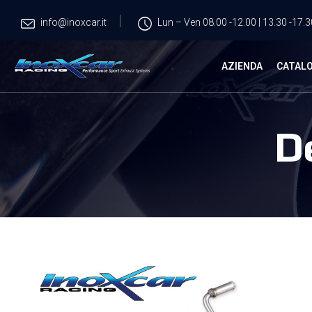
info@inoxcar.it
Lun – Ven 08.00 -12.00 | 13.30 -17.3
AZIENDA
CATAL
D