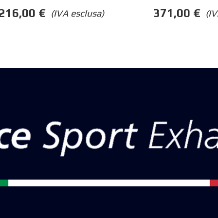
216,00
€
371,00
€
(IVA esclusa)
(IV