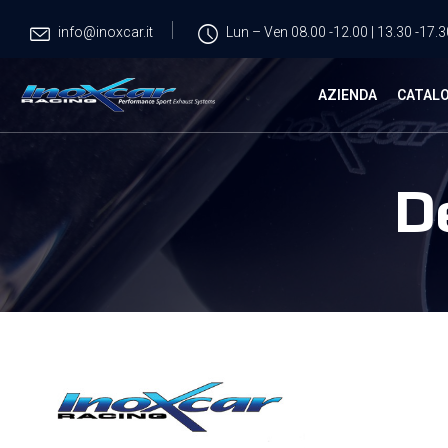
info@inoxcar.it
Lun – Ven 08.00 -12.00 | 13.30 -17.3
AZIENDA
CATAL
D