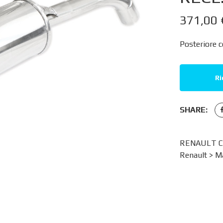
371,00
Posteriore c
Ri
SHARE:
RENAULT CL
Renault
>
Ma