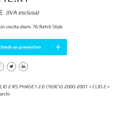
€
(IVA esclusa)
on uscita diam. 76 Retrò Style
chiedi un preventivo
IO 2 RS PHASE1 2.0 (169CV) 2000-2001 >
CLIO 2
>
rchi