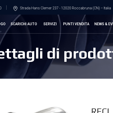
0
Strada Hans Clemer 237 - 12020 Roccabruna (CN) – Italia
OGO
SCARICHI AUTO
SERVIZI
PUNTI VENDITA
NEWS & EV
ettagli di prodot
RECL