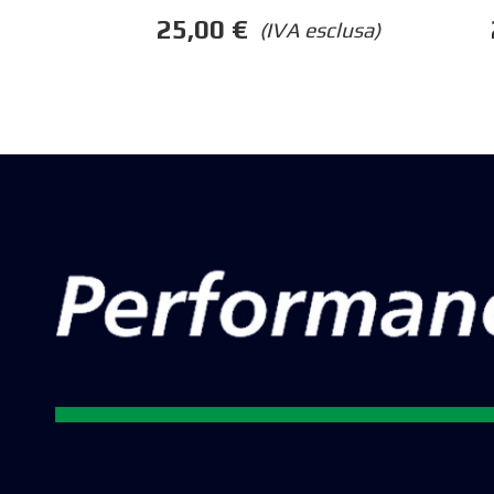
25,00
€
(IVA esclusa)