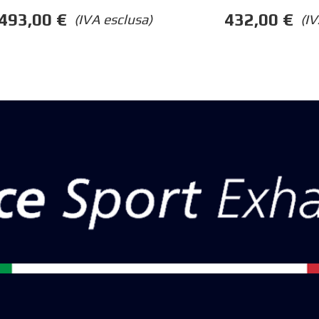
432,00
€
493,00
€
(IV
(IVA esclusa)