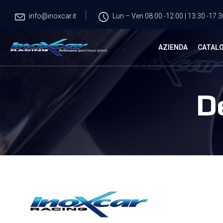
info@inoxcar.it
Lun – Ven 08.00 -12.00 | 13.30 -17.3
AZIENDA
CATAL
D