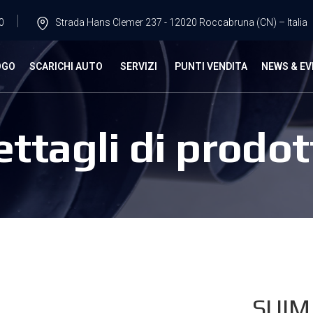
0
Strada Hans Clemer 237 - 12020 Roccabruna (CN) – Italia
OGO
SCARICHI AUTO
SERVIZI
PUNTI VENDITA
NEWS & EV
ettagli di prodot
SUIM