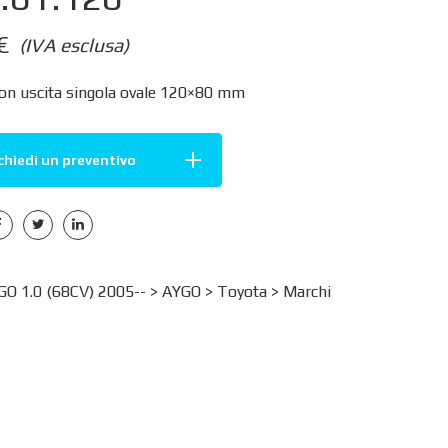
€
(IVA esclusa)
con uscita singola ovale 120×80 mm
chiedi un preventivo
O 1.0 (68CV) 2005-- >
AYGO
>
Toyota
>
Marchi