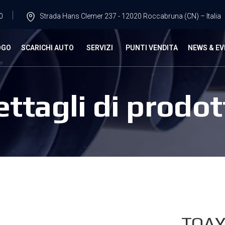
0
Strada Hans Clemer 237 - 12020 Roccabruna (CN) – Italia
OGO
SCARICHI AUTO
SERVIZI
PUNTI VENDITA
NEWS & EV
ettagli di prodot
TOAY