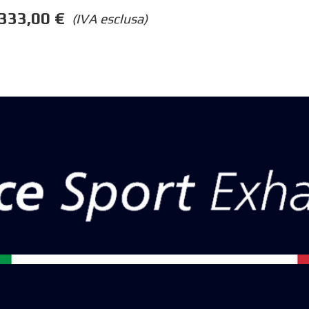
333,00
€
(IVA esclusa)