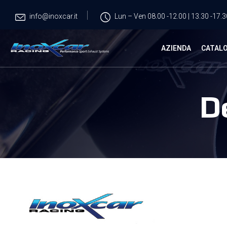
info@inoxcar.it
Lun – Ven 08.00 -12.00 | 13.30 -17.3
AZIENDA
CATAL
D